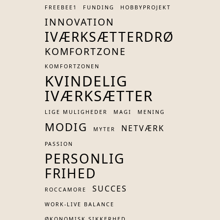
FREEBEE1
FUNDING
HOBBYPROJEKT
INNOVATION
IVÆRKSÆTTERDRØM
KOMFORTZONE
KOMFORTZONEN
KVINDELIG
IVÆRKSÆTTER
LIGE MULIGHEDER
MAGI
MENING
MODIG
NETVÆRK
MYTER
PASSION
PERSONLIG
FRIHED
SUCCES
ROCCAMORE
WORK-LIVE BALANCE
ØKONOMISK SIKKERHED