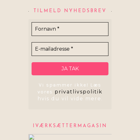
TILMELD NYHEDSBREV
Vi spammer ikke!
Læs
vores
privatlivspolitik
hvis du vil vide mere.
IVÆRKSÆTTERMAGASIN