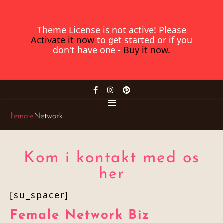
Theme License is not active! Please
Activate it now
to get started or if you
don't have one -
Buy it now.
Kom i kontakt med os
her
[su_spacer]
Female Network Biz